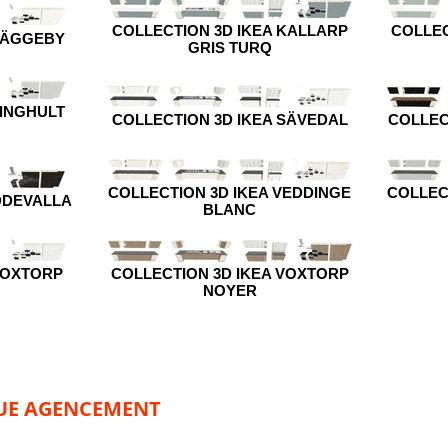
COLLECTION 3D IKEA KALLARP
COLLEC
HÄGGEBY
GRIS TURQ
RINGHULT
COLLECTION 3D IKEA SÄVEDAL
COLLEC
COLLECTION 3D IKEA VEDDINGE
COLLEC
DDEVALLA
BLANC
VOXTORP
COLLECTION 3D IKEA VOXTORP
NOYER
UE
AGENCEMENT
Newsletter
Saint Dominique